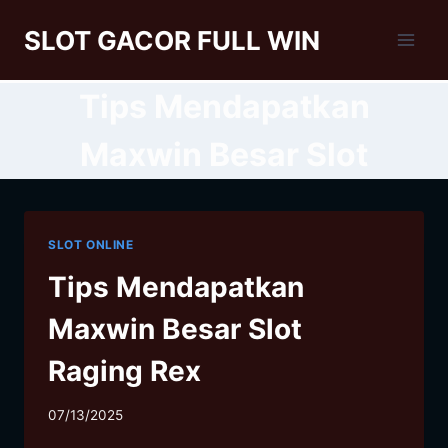
Skip
SLOT GACOR FULL WIN
to
content
Tips Mendapatkan
Maxwin Besar Slot
SLOT ONLINE
Tips Mendapatkan
Maxwin Besar Slot
Raging Rex
07/13/2025