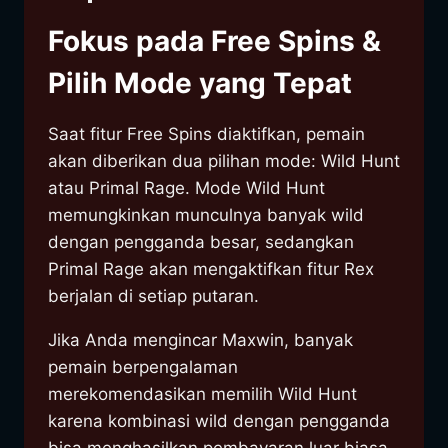
Fokus pada Free Spins &
Pilih Mode yang Tepat
Saat fitur Free Spins diaktifkan, pemain
akan diberikan dua pilihan mode: Wild Hunt
atau Primal Rage. Mode Wild Hunt
memungkinkan munculnya banyak wild
dengan pengganda besar, sedangkan
Primal Rage akan mengaktifkan fitur Rex
berjalan di setiap putaran.
Jika Anda mengincar Maxwin, banyak
pemain berpengalaman
merekomendasikan memilih Wild Hunt
karena kombinasi wild dengan pengganda