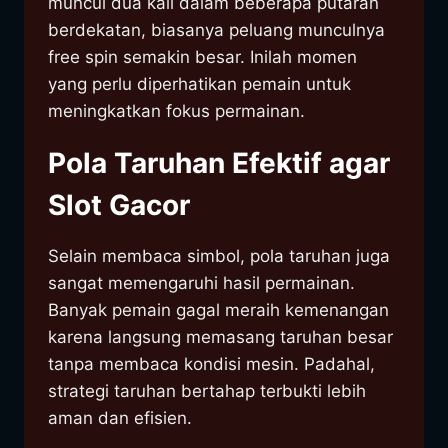
muncul dua kali dalam beberapa putaran
berdekatan, biasanya peluang munculnya
free spin semakin besar. Inilah momen
yang perlu diperhatikan pemain untuk
meningkatkan fokus permainan.
Pola Taruhan Efektif agar
Slot Gacor
Selain membaca simbol, pola taruhan juga
sangat memengaruhi hasil permainan.
Banyak pemain gagal meraih kemenangan
karena langsung memasang taruhan besar
tanpa membaca kondisi mesin. Padahal,
strategi taruhan bertahap terbukti lebih
aman dan efisien.