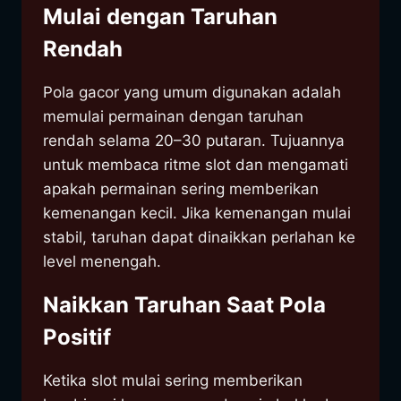
Mulai dengan Taruhan
Rendah
Pola gacor yang umum digunakan adalah
memulai permainan dengan taruhan
rendah selama 20–30 putaran. Tujuannya
untuk membaca ritme slot dan mengamati
apakah permainan sering memberikan
kemenangan kecil. Jika kemenangan mulai
stabil, taruhan dapat dinaikkan perlahan ke
level menengah.
Naikkan Taruhan Saat Pola
Positif
Ketika slot mulai sering memberikan