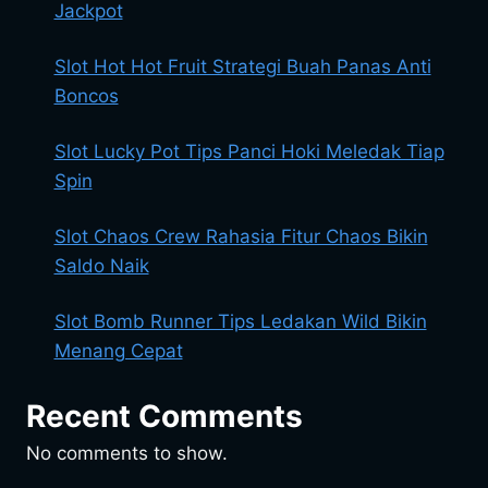
Jackpot
Slot Hot Hot Fruit Strategi Buah Panas Anti
Boncos
Slot Lucky Pot Tips Panci Hoki Meledak Tiap
Spin
Slot Chaos Crew Rahasia Fitur Chaos Bikin
Saldo Naik
Slot Bomb Runner Tips Ledakan Wild Bikin
Menang Cepat
Recent Comments
No comments to show.