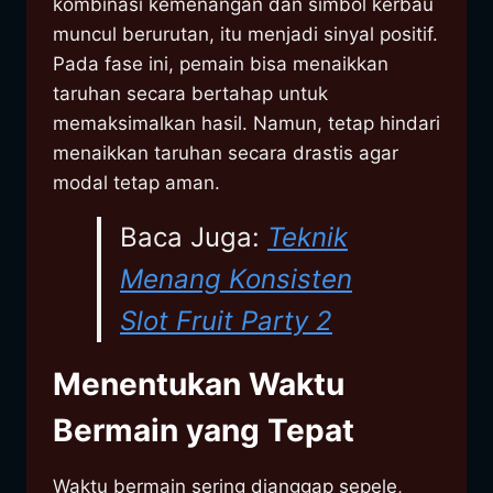
kombinasi kemenangan dan simbol kerbau
muncul berurutan, itu menjadi sinyal positif.
Pada fase ini, pemain bisa menaikkan
taruhan secara bertahap untuk
memaksimalkan hasil. Namun, tetap hindari
menaikkan taruhan secara drastis agar
modal tetap aman.
Baca Juga:
Teknik
Menang Konsisten
Slot Fruit Party 2
Menentukan Waktu
Bermain yang Tepat
Waktu bermain sering dianggap sepele,