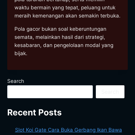
waktu bermain yang tepat, peluang untuk
meraih kemenangan akan semakin terbuka.
Pola gacor bukan soal keberuntungan
semata, melainkan hasil dari strategi,
kesabaran, dan pengelolaan modal yang
bijak.
Search
Search
Recent Posts
Slot Koi Gate Cara Buka Gerbang Ikan Bawa