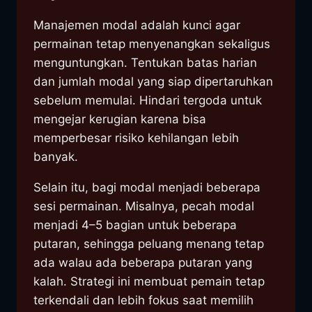
Manajemen modal adalah kunci agar
permainan tetap menyenangkan sekaligus
menguntungkan. Tentukan batas harian
dan jumlah modal yang siap dipertaruhkan
sebelum memulai. Hindari tergoda untuk
mengejar kerugian karena bisa
memperbesar risiko kehilangan lebih
banyak.
Selain itu, bagi modal menjadi beberapa
sesi permainan. Misalnya, pecah modal
menjadi 4–5 bagian untuk beberapa
putaran, sehingga peluang menang tetap
ada walau ada beberapa putaran yang
kalah. Strategi ini membuat pemain tetap
terkendali dan lebih fokus saat memilih