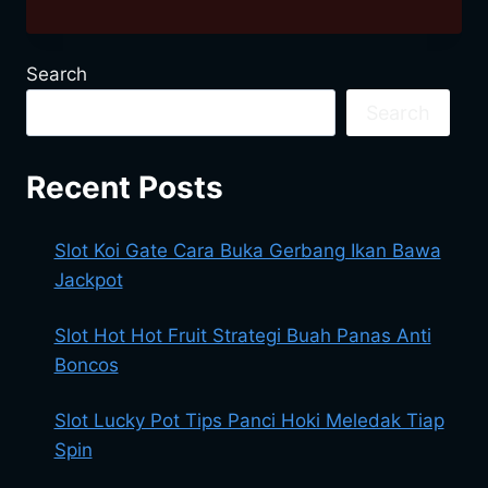
Search
Search
Recent Posts
Slot Koi Gate Cara Buka Gerbang Ikan Bawa
Jackpot
Slot Hot Hot Fruit Strategi Buah Panas Anti
Boncos
Slot Lucky Pot Tips Panci Hoki Meledak Tiap
Spin