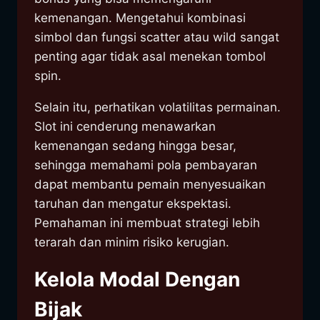
kemenangan. Mengetahui kombinasi
simbol dan fungsi scatter atau wild sangat
penting agar tidak asal menekan tombol
spin.
Selain itu, perhatikan volatilitas permainan.
Slot ini cenderung menawarkan
kemenangan sedang hingga besar,
sehingga memahami pola pembayaran
dapat membantu pemain menyesuaikan
taruhan dan mengatur ekspektasi.
Pemahaman ini membuat strategi lebih
terarah dan minim risiko kerugian.
Kelola Modal Dengan
Bijak