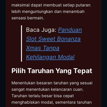
maksimal dapat membuat setiap putaran
lebih menguntungkan dan menambah
sensasi bermain.
Baca Juga:
Panduan
Slot Sweet Bonanza
Xmas Tanpa
Kehilangan Modal
Pilih Taruhan Yang Tepat
Menentukan besaran taruhan yang sesuai
sangat menentukan kelancaran cuan.
Taruhan terlalu besar bisa cepat
menghabiskan modal, sementara taruhan