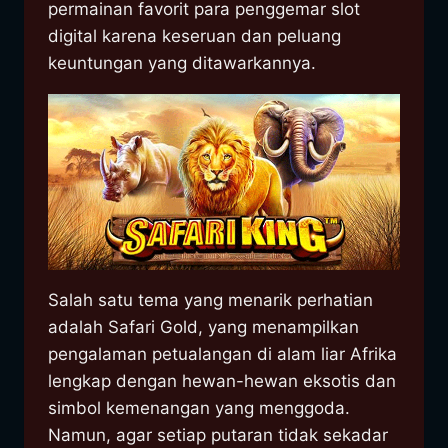
permainan favorit para penggemar slot
digital karena keseruan dan peluang
keuntungan yang ditawarkannya.
Salah satu tema yang menarik perhatian
adalah Safari Gold, yang menampilkan
pengalaman petualangan di alam liar Afrika
lengkap dengan hewan-hewan eksotis dan
simbol kemenangan yang menggoda.
Namun, agar setiap putaran tidak sekadar