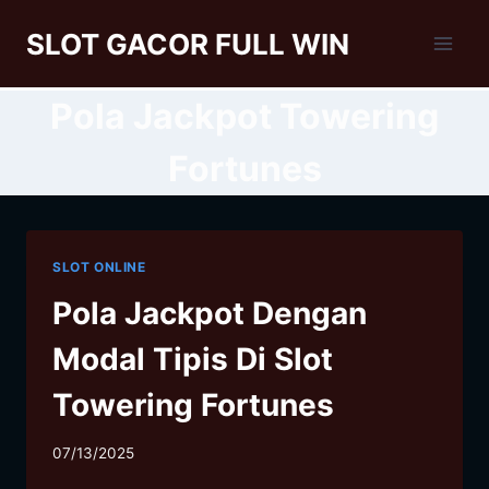
Skip
SLOT GACOR FULL WIN
to
content
Pola Jackpot Towering
Fortunes
SLOT ONLINE
Pola Jackpot Dengan
Modal Tipis Di Slot
Towering Fortunes
07/13/2025