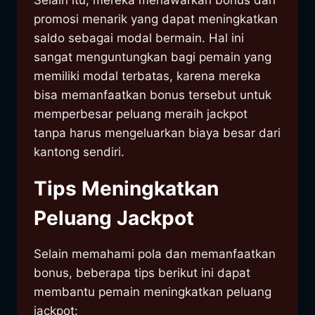
Selain itu, mereka menawarkan bonus dan
promosi menarik yang dapat meningkatkan
saldo sebagai modal bermain. Hal ini
sangat menguntungkan bagi pemain yang
memiliki modal terbatas, karena mereka
bisa memanfaatkan bonus tersebut untuk
memperbesar peluang meraih jackpot
tanpa harus mengeluarkan biaya besar dari
kantong sendiri.
Tips Meningkatkan
Peluang Jackpot
Selain memahami pola dan memanfaatkan
bonus, beberapa tips berikut ini dapat
membantu pemain meningkatkan peluang
jackpot: