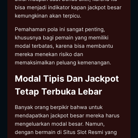
bisa menjadi indikator kapan jackpot besar
kemungkinan akan terpicu.
Pemahaman pola ini sangat penting,
khususnya bagi pemain yang memiliki
modal terbatas, karena bisa membantu
mereka menekan risiko dan
memaksimalkan peluang kemenangan.
Modal Tipis Dan Jackpot
Tetap Terbuka Lebar
Banyak orang berpikir bahwa untuk
mendapatkan jackpot besar mereka harus
mengeluarkan modal besar. Namun,
dengan bermain di Situs Slot Resmi yang