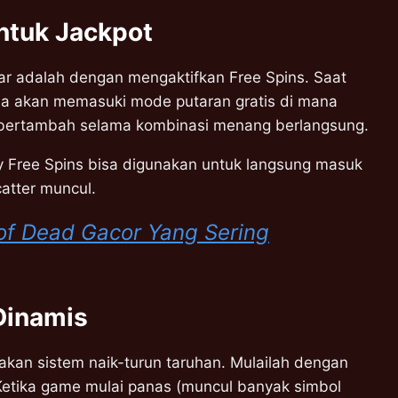
ntuk Jackpot
sar adalah dengan mengaktifkan Free Spins. Saat
da akan memasuki mode putaran gratis di mana
us bertambah selama kombinasi menang berlangsung.
Buy Free Spins bisa digunakan untuk langsung masuk
atter muncul.
 of Dead Gacor Yang Sering
Dinamis
akan sistem naik-turun taruhan. Mulailah dengan
 Ketika game mulai panas (muncul banyak simbol