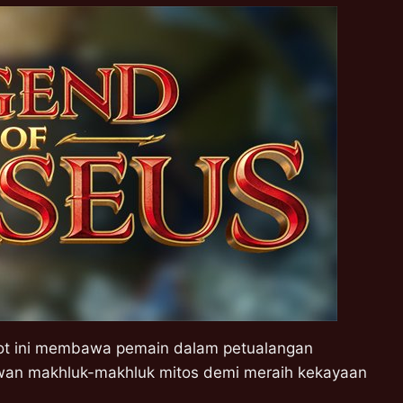
slot ini membawa pemain dalam petualangan
wan makhluk-makhluk mitos demi meraih kekayaan