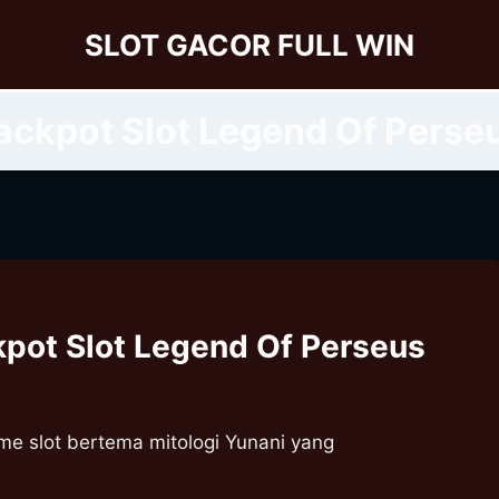
SLOT GACOR FULL WIN
ackpot Slot Legend Of Perse
ckpot Slot Legend Of Perseus
me slot bertema mitologi Yunani yang