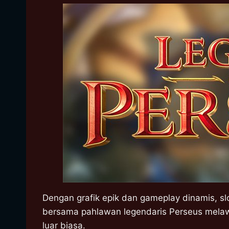
Dengan grafik epik dan gameplay dinamis, 
bersama pahlawan legendaris Perseus mela
luar biasa.