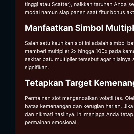
tinggi atau Scatter), naikkan taruhan Anda 
modal namun siap panen saat fitur bonus akti
Manfaatkan Simbol Multipl
Salah satu keunikan slot ini adalah simbol b
memberi multiplier 2x hingga 100x pada kem
sekitar batu multiplier tersebut agar nilain
signifikan.
Tetapkan Target Kemenan
Permainan slot mengandalkan volatilitas. Oleh
batas kemenangan dan kerugian harian. Jika
dan nikmati hasilnya. Ini menjaga Anda teta
permainan emosional.