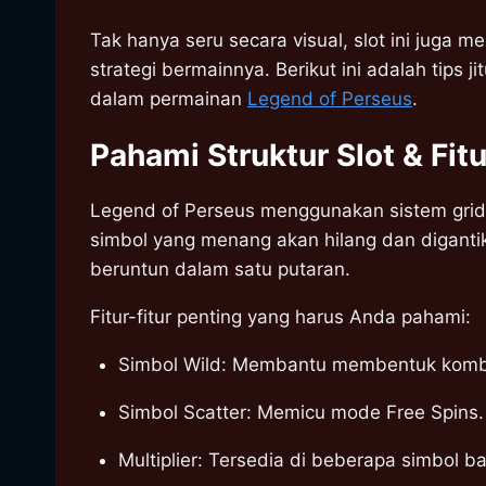
Tak hanya seru secara visual, slot ini juga 
strategi bermainnya. Berikut ini adalah tips
dalam permainan
Legend of Perseus
.
Pahami Struktur Slot & Fi
Legend of Perseus menggunakan sistem grid
simbol yang menang akan hilang dan diganti
beruntun dalam satu putaran.
Fitur-fitur penting yang harus Anda pahami:
Simbol Wild: Membantu membentuk komb
Simbol Scatter: Memicu mode Free Spins.
Multiplier: Tersedia di beberapa simbol b