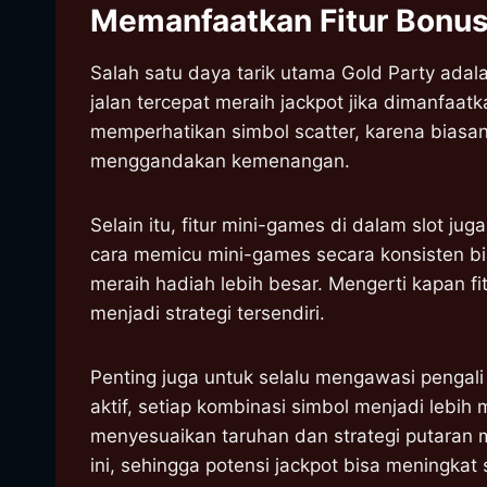
Memanfaatkan Fitur Bonus
Salah satu daya tarik utama Gold Party adalah
jalan tercepat meraih jackpot jika dimanfaat
memperhatikan simbol scatter, karena biasa
menggandakan kemenangan.
Selain itu, fitur mini-games di dalam slot ju
cara memicu mini-games secara konsisten b
meraih hadiah lebih besar. Mengerti kapan f
menjadi strategi tersendiri.
Penting juga untuk selalu mengawasi pengali m
aktif, setiap kombinasi simbol menjadi lebi
menyesuaikan taruhan dan strategi putaran 
ini, sehingga potensi jackpot bisa meningkat 