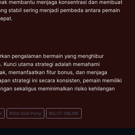
ejenak membantu menjaga konsentrasi dan membuat
yang stabil sering menjadi pembeda antara pemain
epat.
kan pengalaman bermain yang menghibur
. Kunci utama strategi adalah memahami
ak, memanfaatkan fitur bonus, dan menjaga
pan strategi ini secara konsisten, pemain memiliki
ngan sekaligus meminimalkan risiko kehilangan
N
#
Slot Gold Party
#
SLOT ONLINE