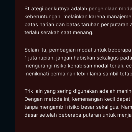
Strategi berikutnya adalah pengelolaan mod
keberuntungan, melainkan karena manajeme
batas harian dan batas taruhan per putaran 
terlalu serakah saat menang.
Selain itu, pembagian modal untuk beberapa 
1 juta rupiah, jangan habiskan sekaligus pada
mengurangi risiko kehabisan modal terlalu 
menikmati permainan lebih lama sambil teta
Trik lain yang sering digunakan adalah men
Dengan metode ini, kemenangan kecil dapat
tanpa mengambil risiko besar sekaligus. Nam
dasar setelah beberapa putaran untuk menj